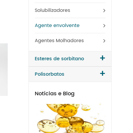
Solubilizadores
Agente envolvente
Agentes Molhadores
+
Esteres de sorbitano
+
Polisorbatos
Notícias e Blog
Polisorbato 65
Monoolea