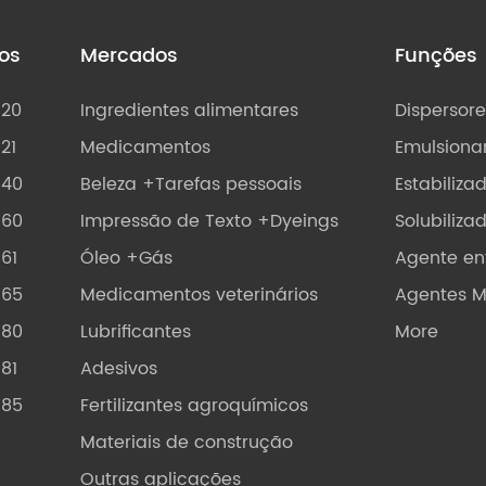
tos
Mercados
Funções
 20
Ingredientes alimentares
Dispersore
21
Medicamentos
Emulsiona
 40
Beleza +Tarefas pessoais
Estabiliza
 60
Impressão de Texto +Dyeings
Solubiliza
 61
Óleo +Gás
Agente en
 65
Medicamentos veterinários
Agentes M
 80
Lubrificantes
More
 81
Adesivos
 85
Fertilizantes agroquímicos
Materiais de construção
Outras aplicações